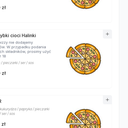
 zł
ybki cioci Halinki
pizzy nie dodajemy
ów. W przypadku podania
ch składników, prosimy użyć
r 18
/ pieczarki / ser / sos
 zł
R
 kukurydza / papryka / pieczarki
/ ser / sos
 zł