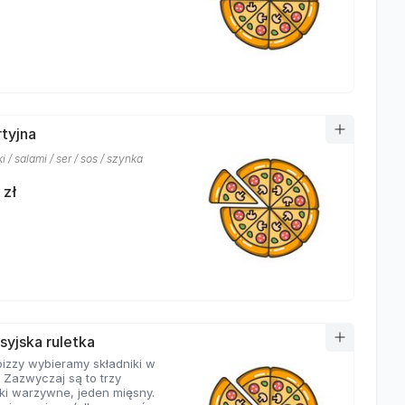
rtyjna
i / salami / ser / sos / szynka
 zł
syjska ruletka
pizzy wybieramy składniki w
 Zazwyczaj są to trzy
iki warzywne, jeden mięsny.