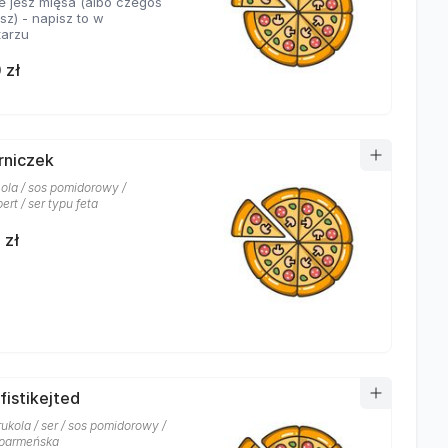
ie jesz mięsa (albo czegoś
isz) - napisz to w
arzu
 zł
erniczek
ola / sos pomidorowy /
rt / ser typu feta
 zł
fistikejted
 rukola / ser / sos pomidorowy /
 parmeńska