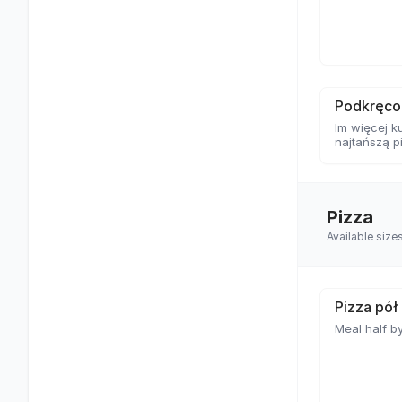
Podkręco
Im więcej k
najtańszą p
Pizza
Available size
Pizza pół
Meal half by