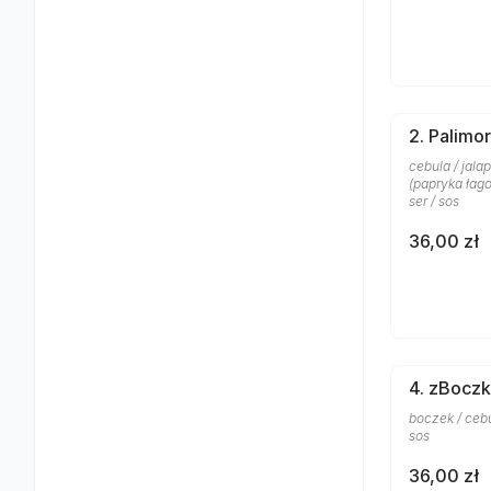
2. Palimo
cebula / jala
(papryka łago
ser / sos
36,00 zł
4. zBocz
boczek / cebu
sos
36,00 zł