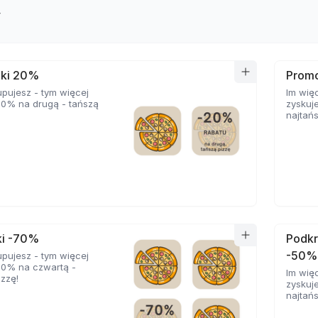
y
ki 20%
Prom
upujesz - tym więcej
Im wię
20% na drugą - tańszą
zyskuj
najtańs
i -70%
Podkr
-50%
upujesz - tym więcej
70% na czwartą -
Im wię
izzę!
zyskuj
najtańs