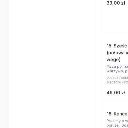
33,00 zł
15. Sześć
(połowa 
wege)
Pizza pół na
warzywa, po
boczek / cebu
pieczarki / sa
49,00 zł
18. Konce
Prosimy o w
poniżej. Sos