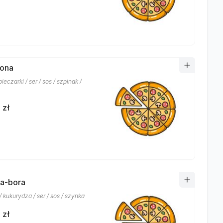
lona
pieczarki / ser / sos / szpinak /
 zł
ra-bora
 kukurydza / ser / sos / szynka
 zł