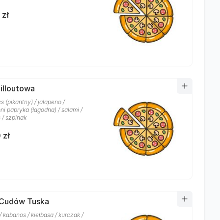
 zł
hilloutowa
res (pikantny) / jalapeno /
i papryka (łagodna) / salami /
s / szpinak
 zł
 Cudów Tuska
 kabanos / kiełbasa / kurczak /