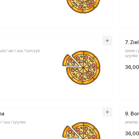
7. Zie
la / ser / sos / tuńczyk
oliwki / 
szynka
36,00
na
9. Bo
r / sos / szynka
ananas /
36,00