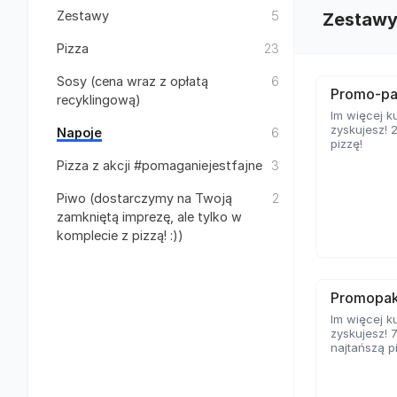
Zestawy
5
Zestaw
Pizza
23
Sosy (cena wraz z opłatą
6
Promo-pa
recyklingową)
Im więcej k
zyskujesz! 
Napoje
6
pizzę!
Pizza z akcji #pomaganiejestfajne
3
Piwo (dostarczymy na Twoją
2
zamkniętą imprezę, ale tylko w
komplecie z pizzą! :))
Promopak
Im więcej k
zyskujesz! 
najtańszą p