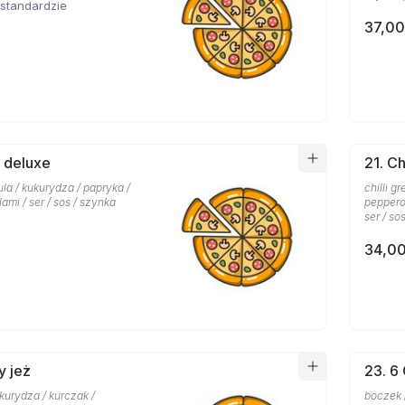
standardzie
37,00
9 deluxe
21. C
la / kukurydza / papryka /
chilli g
lami / ser / sos / szynka
pepperon
ser / so
34,00
y jeż
23. 6
ukurydza / kurczak /
boczek /