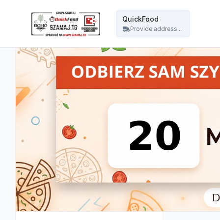
Pizzeria Jawor - QuickFood - QuickFood
QuickFood
Provide address...