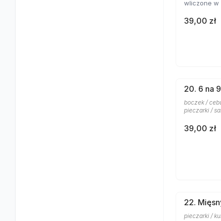
wliczone w 
39,00 zł
20. 6 na 
boczek / cebu
pieczarki / sa
39,00 zł
22. Mięsn
pieczarki / k