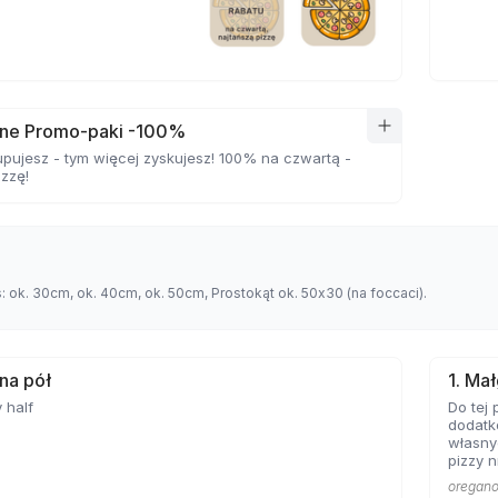
ne Promo-paki -100%
upujesz - tym więcej zyskujesz! 100% na czwartą -
izzę!
s: ok. 30cm, ok. 40cm, ok. 50cm, Prostokąt ok. 50x30 (na foccaci).
 na pół
1. Ma
 half
Do tej 
dodatk
własny
pizzy n
oregano 