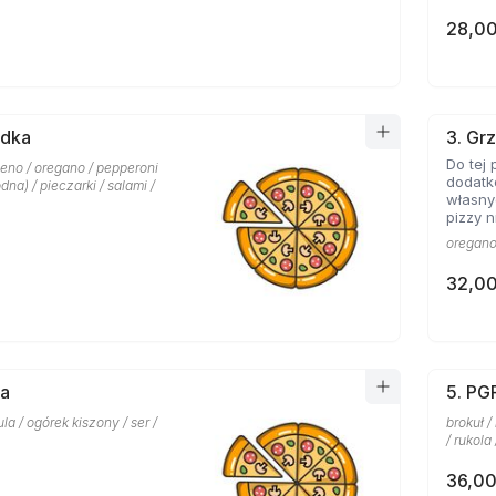
28,00
rdka
3. Grz
Do tej 
peno / oregano / pepperoni
dodatk
dna) / pieczarki / salami /
własny
pizzy n
oregano 
32,00
ka
5. PG
la / ogórek kiszony / ser /
brokuł /
/ rukola 
36,00