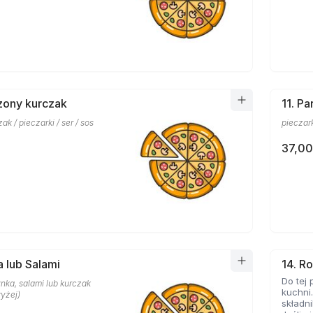
zony kurczak
11. Pa
ak / pieczarki / ser / sos
pieczark
37,00
a lub Salami
14. Ro
Do tej 
zynka, salami lub kurczak
kuchni.
yżej)
składn