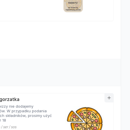
łgorzatka
pizzy nie dodajemy
ów. W przypadku podania
ch składników, prosimy użyć
r 18
/ ser / sos