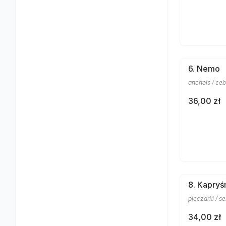
6. Nemo
anchois / cebu
36,00 zł
8. Kapryś
pieczarki / se
34,00 zł