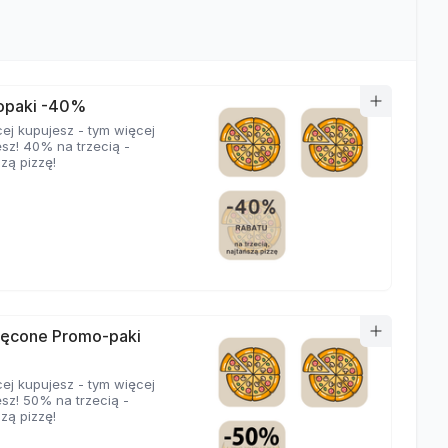
opaki -40%
cej kupujesz - tym więcej
esz! 40% na trzecią -
zą pizzę!
ęcone Promo-paki
cej kupujesz - tym więcej
esz! 50% na trzecią -
zą pizzę!