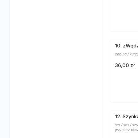
10. zWęd
cebula / kurcz
36,00 zł
12. Szynk
ser / sos / s
(wybierz pow