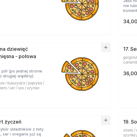
Jeśli n
nie lub
koment
34,00
 na dziewięć
17. S
mięsna - połowa
gorgonz
camembe
 pół (po jednej stronie
36,00
 drugiej wędliny).
la / kukurydza / papryka /
lami / ser / sos / szynka
rt życzeń
19. So
ybór składników z listy
oliwki /
, ser i oregano już są
szynka