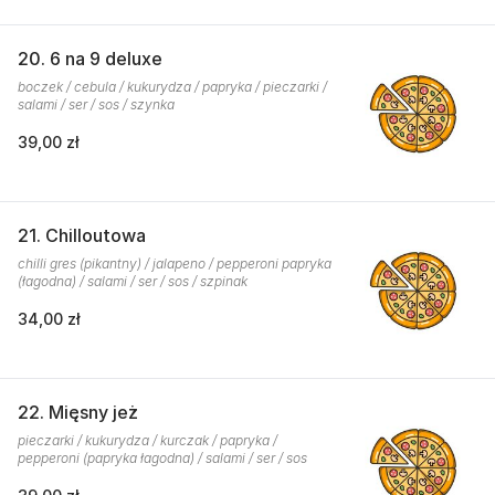
20. 6 na 9 deluxe
boczek / cebula / kukurydza / papryka / pieczarki /
salami / ser / sos / szynka
39,00 zł
21. Chilloutowa
chilli gres (pikantny) / jalapeno / pepperoni papryka
(łagodna) / salami / ser / sos / szpinak
34,00 zł
22. Mięsny jeż
pieczarki / kukurydza / kurczak / papryka /
pepperoni (papryka łagodna) / salami / ser / sos