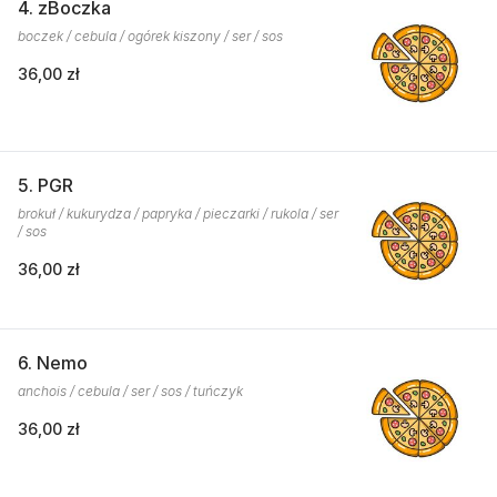
4. zBoczka
boczek / cebula / ogórek kiszony / ser / sos
36,00 zł
5. PGR
brokuł / kukurydza / papryka / pieczarki / rukola / ser
/ sos
36,00 zł
6. Nemo
anchois / cebula / ser / sos / tuńczyk
36,00 zł