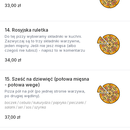
33,00 zł
14. Rosyjska ruletka
Do tej pizzy wybieramy składniki w kuchni.
Zazwyczaj są to trzy składniki warzywne,
jeden mięsny. Jeśli nie jesz mięsa (albo
czegoś nie lubisz) - napisz to w komentarzu
34,00 zł
15. Sześć na dziewięć (połowa mięsna
- połowa wege)
Pizza pół na pół (po jednej stronie warzywa,
po drugiej wędliny).
boczek / cebula / kukurydza / papryka / pieczarki /
salami / ser / sos / szynka
37,00 zł