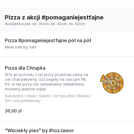
Pizza z akcji #pomaganiejestfajne
Available sizes: ok. 30cm, ok. 40cm, ok. 50cm.
Pizza #pomaganiejestfajne pół na pół
Meal half by half
Pizza dla Chrupka
15% przychodu z tej pizzy przeznaczamy na
cel charytatywny. Szczegóły na naszym FB.
PS: w tej pizzy nie zamieniamy składników,
możemy jedynie odjąć
Kukurydza / Oliwki / Salami / Ser typu feta / Rukola /
Ser / sos pomidorowy
36,00 zł
"Wściekły pies" by #tozJawor