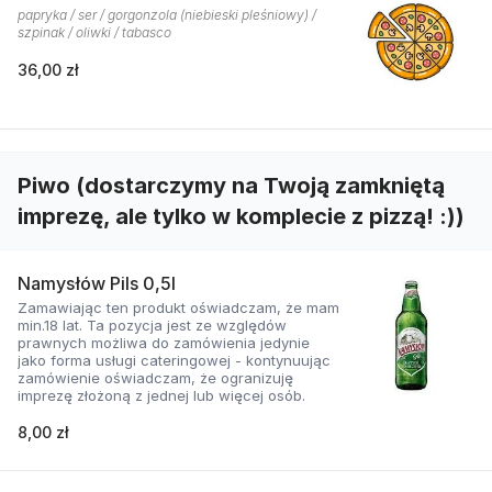
papryka / ser / gorgonzola (niebieski pleśniowy) /
szpinak / oliwki / tabasco
36,00 zł
Piwo (dostarczymy na Twoją zamkniętą
imprezę, ale tylko w komplecie z pizzą! :))
Namysłów Pils 0,5l
Zamawiając ten produkt oświadczam, że mam
min.18 lat. Ta pozycja jest ze względów
prawnych możliwa do zamówienia jedynie
jako forma usługi cateringowej - kontynuując
zamówienie oświadczam, że ogranizuję
imprezę złożoną z jednej lub więcej osób.
8,00 zł