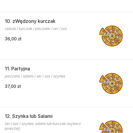
10. zWędzony kurczak
cebula / kurczak / pieczarki / ser / sos
36,00 zł
11. Partyjna
pieczarki / salami / ser / sos / szynka
37,00 zł
12. Szynka lub Salami
ser / sos / szynka, salami lub kurczak (wybierz
powyżej)