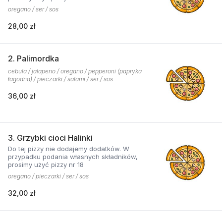
oregano / ser / sos
28,00 zł
2. Palimordka
cebula / jalapeno / oregano / pepperoni (papryka
łagodna) / pieczarki / salami / ser / sos
36,00 zł
3. Grzybki cioci Halinki
Do tej pizzy nie dodajemy dodatków. W
przypadku podania własnych składników,
prosimy użyć pizzy nr 18
oregano / pieczarki / ser / sos
32,00 zł