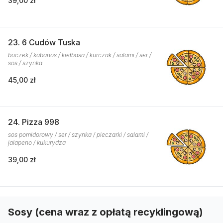
39,00 zł
23. 6 Cudów Tuska
boczek / kabanos / kiełbasa / kurczak / salami / ser /
sos / szynka
45,00 zł
24. Pizza 998
sos pomidorowy / ser / szynka / pieczarki / salami /
jalapeno / kukurydza
39,00 zł
Sosy (cena wraz z opłatą recyklingową)