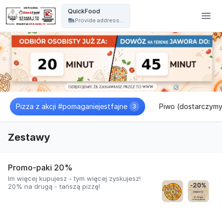
Pizzeria Jawor - QuickFood - QuickFood
QuickFood
Provide address...
Pizza z akcji #pomaganiejestfajne
Piwo (dostarczymy 
3
Zestawy
Promo-paki 20%
Im więcej kupujesz - tym więcej zyskujesz!
20% na drugą - tańszą pizzę!