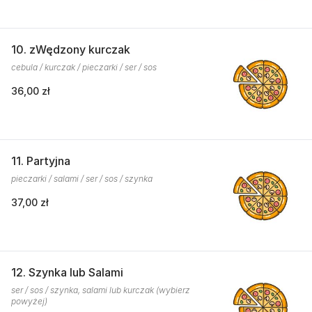
10. zWędzony kurczak
cebula / kurczak / pieczarki / ser / sos
36,00 zł
11. Partyjna
pieczarki / salami / ser / sos / szynka
37,00 zł
12. Szynka lub Salami
ser / sos / szynka, salami lub kurczak (wybierz
powyżej)