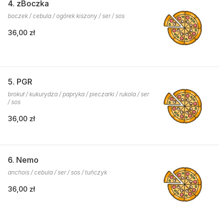
4. zBoczka
boczek / cebula / ogórek kiszony / ser / sos
36,00 zł
5. PGR
brokuł / kukurydza / papryka / pieczarki / rukola / ser
/ sos
36,00 zł
6. Nemo
anchois / cebula / ser / sos / tuńczyk
36,00 zł