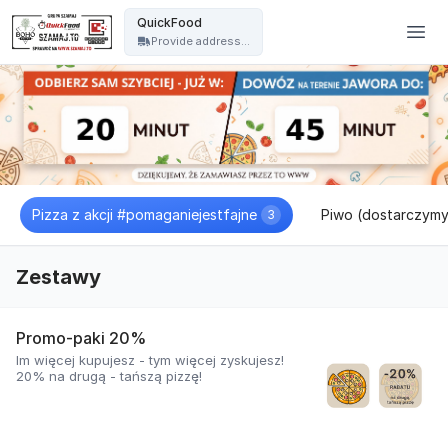
Pizzeria Jawor - QuickFood - QuickFood
QuickFood
Provide address...
Pizza z akcji #pomaganiejestfajne
Piwo (dostarczymy 
3
Zestawy
Promo-paki 20%
Im więcej kupujesz - tym więcej zyskujesz!
20% na drugą - tańszą pizzę!