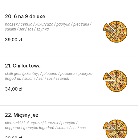
20. 6 na 9 deluxe
boczek / cebula / kukurydza / papryka / pieczarki /
salami / ser / sos / szynka
39,00 zł
21. Chilloutowa
chilli gres (pikantny) / jalapeno / pepperoni papryka
(łagodna) / salami / ser / sos / szpinak
34,00 zł
22. Mięsny jeż
pieczarki / kukurydza / kurczak / papryka /
pepperoni (papryka łagodna) / salami / ser / sos