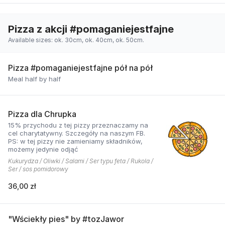
Pizza z akcji #pomaganiejestfajne
Available sizes: ok. 30cm, ok. 40cm, ok. 50cm.
Pizza #pomaganiejestfajne pół na pół
Meal half by half
Pizza dla Chrupka
15% przychodu z tej pizzy przeznaczamy na
cel charytatywny. Szczegóły na naszym FB.
PS: w tej pizzy nie zamieniamy składników,
możemy jedynie odjąć
Kukurydza / Oliwki / Salami / Ser typu feta / Rukola /
Ser / sos pomidorowy
36,00 zł
"Wściekły pies" by #tozJawor