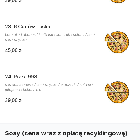
39,00 zł
23. 6 Cudów Tuska
boczek / kabanos / kiełbasa / kurczak / salami / ser /
sos / szynka
45,00 zł
24. Pizza 998
sos pomidorowy / ser / szynka / pieczarki / salami /
jalapeno / kukurydza
39,00 zł
Sosy (cena wraz z opłatą recyklingową)