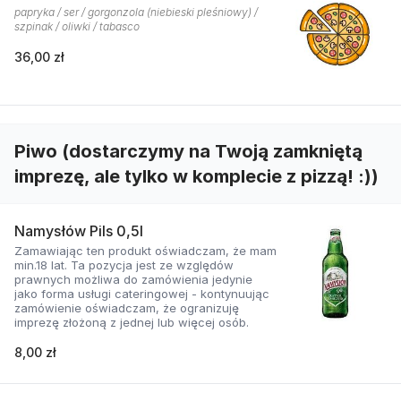
papryka / ser / gorgonzola (niebieski pleśniowy) /
szpinak / oliwki / tabasco
36,00 zł
Piwo (dostarczymy na Twoją zamkniętą
imprezę, ale tylko w komplecie z pizzą! :))
Namysłów Pils 0,5l
Zamawiając ten produkt oświadczam, że mam
min.18 lat. Ta pozycja jest ze względów
prawnych możliwa do zamówienia jedynie
jako forma usługi cateringowej - kontynuując
zamówienie oświadczam, że ogranizuję
imprezę złożoną z jednej lub więcej osób.
8,00 zł