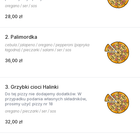
oregano / ser / sos
28,00 zł
2. Palimordka
cebula / jalapeno / oregano / pepperoni (papryka
łagodna) / pieczarki / salami / ser / sos
36,00 zł
3. Grzybki cioci Halinki
Do tej pizzy nie dodajemy dodatków. W
przypadku podania własnych składników,
prosimy użyć pizzy nr 18
oregano / pieczarki / ser / sos
32,00 zł