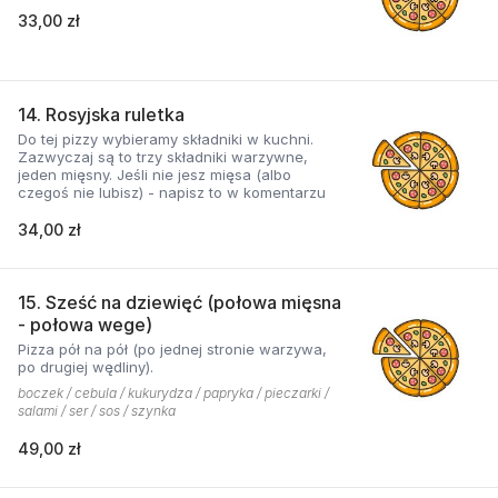
33,00 zł
14. Rosyjska ruletka
Do tej pizzy wybieramy składniki w kuchni.
Zazwyczaj są to trzy składniki warzywne,
jeden mięsny. Jeśli nie jesz mięsa (albo
czegoś nie lubisz) - napisz to w komentarzu
34,00 zł
15. Sześć na dziewięć (połowa mięsna
- połowa wege)
Pizza pół na pół (po jednej stronie warzywa,
po drugiej wędliny).
boczek / cebula / kukurydza / papryka / pieczarki /
salami / ser / sos / szynka
49,00 zł