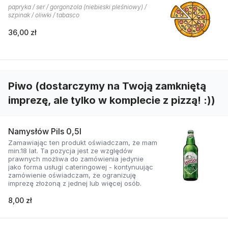
papryka / ser / gorgonzola (niebieski pleśniowy) /
szpinak / oliwki / tabasco
36,00 zł
Piwo (dostarczymy na Twoją zamkniętą
imprezę, ale tylko w komplecie z pizzą! :))
Namysłów Pils 0,5l
Zamawiając ten produkt oświadczam, że mam
min.18 lat. Ta pozycja jest ze względów
prawnych możliwa do zamówienia jedynie
jako forma usługi cateringowej - kontynuując
zamówienie oświadczam, że ogranizuję
imprezę złożoną z jednej lub więcej osób.
8,00 zł