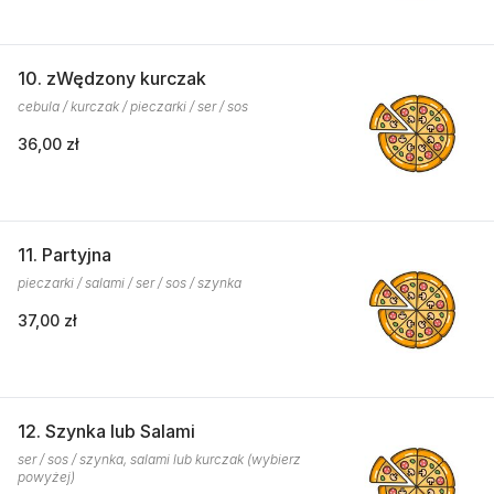
10. zWędzony kurczak
cebula / kurczak / pieczarki / ser / sos
36,00 zł
11. Partyjna
pieczarki / salami / ser / sos / szynka
37,00 zł
12. Szynka lub Salami
ser / sos / szynka, salami lub kurczak (wybierz
powyżej)