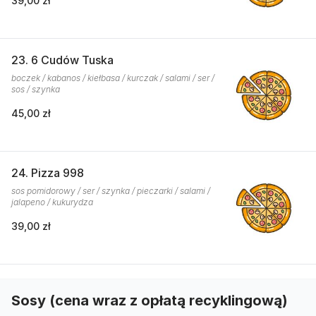
39,00 zł
23. 6 Cudów Tuska
boczek / kabanos / kiełbasa / kurczak / salami / ser /
sos / szynka
45,00 zł
24. Pizza 998
sos pomidorowy / ser / szynka / pieczarki / salami /
jalapeno / kukurydza
39,00 zł
Sosy (cena wraz z opłatą recyklingową)