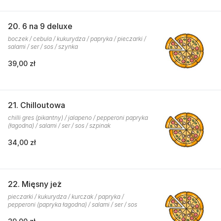
20. 6 na 9 deluxe
boczek / cebula / kukurydza / papryka / pieczarki /
salami / ser / sos / szynka
39,00 zł
21. Chilloutowa
chilli gres (pikantny) / jalapeno / pepperoni papryka
(łagodna) / salami / ser / sos / szpinak
34,00 zł
22. Mięsny jeż
pieczarki / kukurydza / kurczak / papryka /
pepperoni (papryka łagodna) / salami / ser / sos