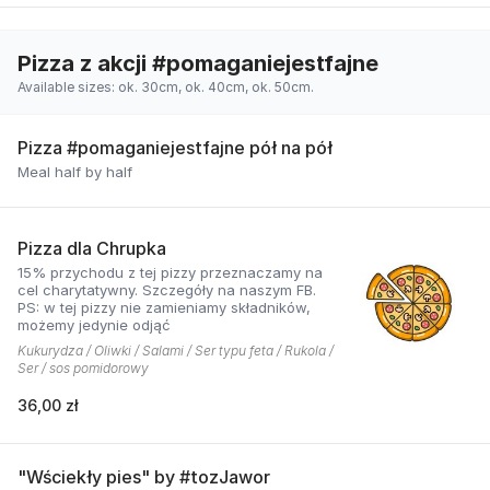
Pizza z akcji #pomaganiejestfajne
Available sizes: ok. 30cm, ok. 40cm, ok. 50cm.
Pizza #pomaganiejestfajne pół na pół
Meal half by half
Pizza dla Chrupka
15% przychodu z tej pizzy przeznaczamy na
cel charytatywny. Szczegóły na naszym FB.
PS: w tej pizzy nie zamieniamy składników,
możemy jedynie odjąć
Kukurydza / Oliwki / Salami / Ser typu feta / Rukola /
Ser / sos pomidorowy
36,00 zł
"Wściekły pies" by #tozJawor