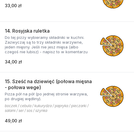
33,00 zł
14. Rosyjska ruletka
Do tej pizzy wybieramy składniki w kuchni.
Zazwyczaj są to trzy składniki warzywne,
jeden mięsny. Jeśli nie jesz mięsa (albo
czegoś nie lubisz) - napisz to w komentarzu
34,00 zł
15. Sześć na dziewięć (połowa mięsna
- połowa wege)
Pizza pół na pół (po jednej stronie warzywa,
po drugiej wędliny).
boczek / cebula / kukurydza / papryka / pieczarki /
salami / ser / sos / szynka
49,00 zł