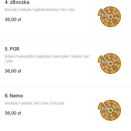
4. zBoczka
boczek / cebula / ogórek kiszony / ser / sos
36,00 zł
5. PGR
brokuł / kukurydza / papryka / pieczarki / rukola / ser
/ sos
36,00 zł
6. Nemo
anchois / cebula / ser / sos / tuńczyk
36,00 zł