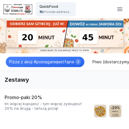
Pizzeria Jawor - QuickFood - QuickFood
QuickFood
Provide address...
Pizza z akcji #pomaganiejestfajne
Piwo (dostarczymy 
3
Zestawy
Promo-paki 20%
Im więcej kupujesz - tym więcej zyskujesz!
20% na drugą - tańszą pizzę!