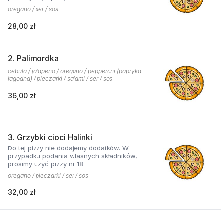
oregano / ser / sos
28,00 zł
2. Palimordka
cebula / jalapeno / oregano / pepperoni (papryka
łagodna) / pieczarki / salami / ser / sos
36,00 zł
3. Grzybki cioci Halinki
Do tej pizzy nie dodajemy dodatków. W
przypadku podania własnych składników,
prosimy użyć pizzy nr 18
oregano / pieczarki / ser / sos
32,00 zł